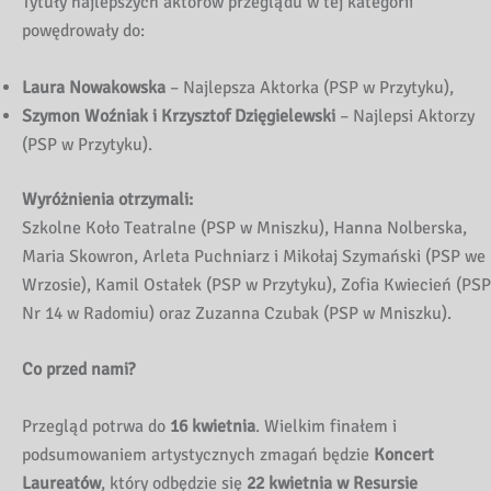
Tytuły najlepszych aktorów przeglądu w tej kategorii
powędrowały do:
Laura Nowakowska
– Najlepsza Aktorka (PSP w Przytyku),
Szymon Woźniak i Krzysztof Dzięgielewski
– Najlepsi Aktorzy
(PSP w Przytyku).
Wyróżnienia otrzymali:
Szkolne Koło Teatralne (PSP w Mniszku), Hanna Nolberska,
Maria Skowron, Arleta Puchniarz i Mikołaj Szymański (PSP we
Wrzosie), Kamil Ostałek (PSP w Przytyku), Zofia Kwiecień (PSP
Nr 14 w Radomiu) oraz Zuzanna Czubak (PSP w Mniszku).
Co przed nami?
Przegląd potrwa do
16 kwietnia
. Wielkim finałem i
podsumowaniem artystycznych zmagań będzie
Koncert
Laureatów
, który odbędzie się
22 kwietnia w Resursie