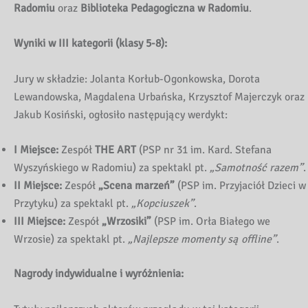
Radomiu
oraz
Biblioteka Pedagogiczna w Radomiu
.
Wyniki w III kategorii (klasy 5-8):
Jury w składzie: Jolanta Korłub-Ogonkowska, Dorota
Lewandowska, Magdalena Urbańska, Krzysztof Majerczyk oraz
Jakub Kosiński, ogłosiło następujący werdykt:
I Miejsce:
Zespół
THE ART
(PSP nr 31 im. Kard. Stefana
Wyszyńskiego w Radomiu) za spektakl pt.
„Samotność razem”
.
II Miejsce:
Zespół
„Scena marzeń”
(PSP im. Przyjaciół Dzieci w
Przytyku) za spektakl pt.
„Kopciuszek”
.
III Miejsce:
Zespół
„Wrzosiki”
(PSP im. Orła Białego we
Wrzosie) za spektakl pt.
„Najlepsze momenty są offline”
.
Nagrody indywidualne i wyróżnienia: