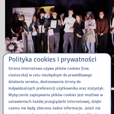
Polityka cookies i prywatności
Strona internetowa używa plików cookies (tzw.
ciasteczka) w celu niezbędnym do prawidłowego
działania serwisu, dostosowania strony do
indywidualnych preferencji użytkownika oraz statystyk.
Wyłączenie zapisywania plików cookies jest możliwe w
ustawieniach każdej przeglądarki internetowej, dzięki
czemu nie będą zbierane żadne informacje. Jeżeli nie