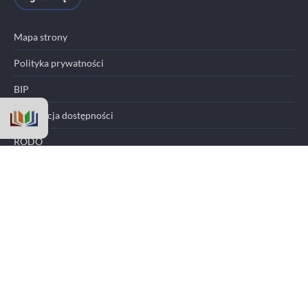
Mapa strony
Polityka prywatności
BIP
Deklaracja dostępności
RODO
Standardy ochrony małoletnich
Ochrona sygnalistów