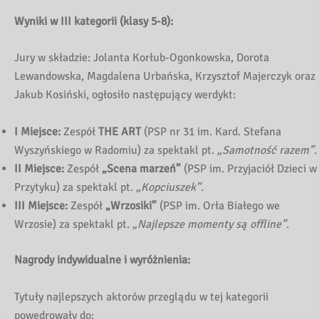
Wyniki w III kategorii (klasy 5-8):
Jury w składzie: Jolanta Korłub-Ogonkowska, Dorota
Lewandowska, Magdalena Urbańska, Krzysztof Majerczyk oraz
Jakub Kosiński, ogłosiło następujący werdykt:
I Miejsce:
Zespół
THE ART
(PSP nr 31 im. Kard. Stefana
Wyszyńskiego w Radomiu) za spektakl pt.
„Samotność razem”
.
II Miejsce:
Zespół
„Scena marzeń”
(PSP im. Przyjaciół Dzieci w
Przytyku) za spektakl pt.
„Kopciuszek”
.
III Miejsce:
Zespół
„Wrzosiki”
(PSP im. Orła Białego we
Wrzosie) za spektakl pt.
„Najlepsze momenty są offline”
.
Nagrody indywidualne i wyróżnienia:
Tytuły najlepszych aktorów przeglądu w tej kategorii
powędrowały do: