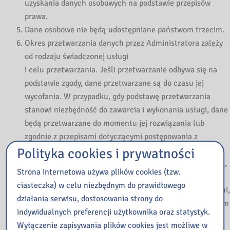
uzyskania danych osobowych na podstawie przepisów
prawa.
Dane osobowe nie będą udostępniane państwom trzecim.
Okres przetwarzania danych przez Administratora zależy
od rodzaju świadczonej usługi
i celu przetwarzania. Jeśli przetwarzanie odbywa się na
podstawie zgody, dane przetwarzane są do czasu jej
wycofania. W przypadku, gdy podstawę przetwarzania
stanowi niezbędność do zawarcia i wykonania usługi, dane
będą przetwarzane do momentu jej rozwiązania lub
zgodnie z przepisami dotyczącymi postępowania z
dokumentacją oraz przechowywania dokumentów. Okres
Polityka cookies i prywatności
przetwarzania danych może być przedłużony w przypadku,
Strona internetowa używa plików cookies (tzw.
gdy przetwarzanie jest niezbędne do ustalenia,
ciasteczka) w celu niezbędnym do prawidłowego
dochodzenia lub obrony przed ewentualnymi roszczeniami,
działania serwisu, dostosowania strony do
a po tym okresie, jedynie w przypadku i w zakresie, w jakim
indywidualnych preferencji użytkownika oraz statystyk.
będą wymagać tego przepisy prawa. Po upływie okresu
Wyłączenie zapisywania plików cookies jest możliwe w
przetwarzania dane są nieodwracalnie usuwane lub