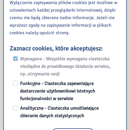
Wyłączenie zapisywania plików cookies jest możliwe w
ustawieniach każdej przeglądarki internetowej, dzięki
czemu nie będą zbierane żadne informacje. Jeżeli nie
wyrażasz zgody na zapisywanie informacji w plikach
cookies należy opuścić stronę.
Przeczytaj
Zaznacz cookies, które akceptujesz:
Wymagane - Wszystkie wymagane ciasteczka
Kopernik – czyli kosmiczna podróż w nieznane
niezbędne do prawidłowego działania serwisu,
ManiaLAB w bibliotece
np. utrzymanie sesji
Jak oni pracują, czyli poznajemy pracę bibliotekarza od
Funkcyjne - Ciasteczka zapewniające
kulis – zajęcia dla młodzieży
dostarczenie użytkownikowi istotnych
Finał 1. edycji konkursu „Gwiazdki 2026” w Galerii
funkcjonalności w serwisie
„Przecinek i Kropka”
Co działo się w naszej Bibliotece w mijającym tygodniu?
Analityczne - Ciasteczka umożliwiające
zbieranie danych statystycznych