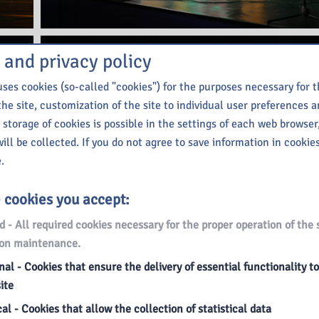
 and privacy policy
ses cookies (so-called "cookies") for the purposes necessary for 
the site, customization of the site to individual user preferences an
 storage of cookies is possible in the settings of each web browser
ill be collected. If you do not agree to save information in cookie
.
e cookies you accept:
 - All required cookies necessary for the proper operation of the 
ion maintenance.
al - Cookies that ensure the delivery of essential functionality t
ite
al - Cookies that allow the collection of statistical data