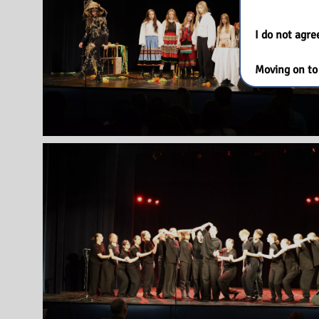
I do not agr
Moving on to 