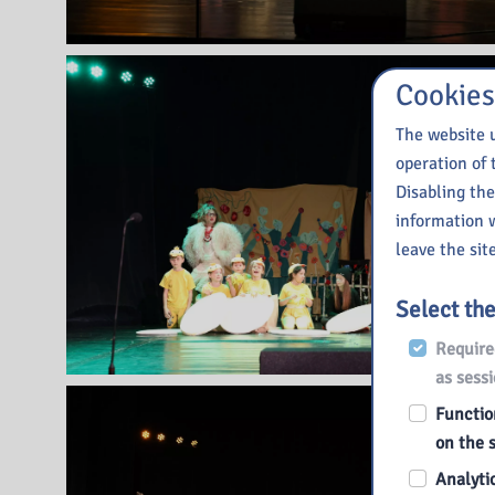
Cookies
The website u
operation of 
Disabling the
information w
leave the site
Select th
Required
as sess
Function
on the s
Analytic