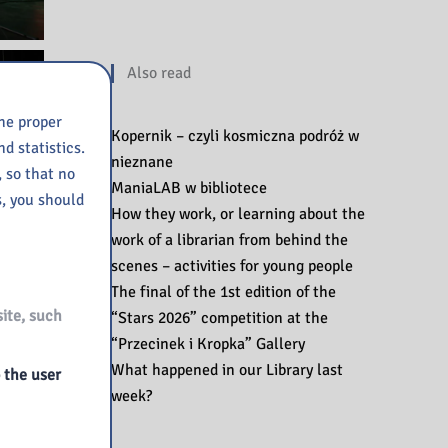
Also read
the proper
Kopernik – czyli kosmiczna podróż w
d statistics.
nieznane
, so that no
ManiaLAB w bibliotece
s, you should
How they work, or learning about the
work of a librarian from behind the
scenes – activities for young people
The final of the 1st edition of the
site, such
“Stars 2026” competition at the
“Przecinek i Kropka” Gallery
What happened in our Library last
o the user
week?