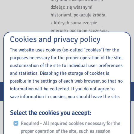
dzieląc się własnymi
historiami, pokazuje źródła,
z których sama czerpie
energię i poczucie szczęścia.
Cookies and privacy policy
(źródło opisu: bonito.pl).
The website uses cookies (so-called "cookies") for the
Integro catalog
purposes necessary for the proper operation of the site,
customization of the site to individual user preferences
and statistics. Disabling the storage of cookies is
possible in the settings of each web browser, so that no
information will be collected. If you do not agree to
E-services
save information in cookies, you should leave the site.
Our library
Select the cookies you accept:
Required - All required cookies necessary for the
proper operation of the site, such as session