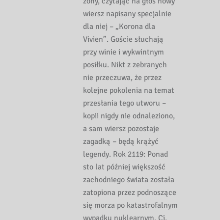
żony, czytając na głos nowy
wiersz napisany specjalnie
dla niej – „Korona dla
Vivien”. Goście słuchają
przy winie i wykwintnym
posiłku. Nikt z zebranych
nie przeczuwa, że przez
kolejne pokolenia na temat
przesłania tego utworu –
kopii nigdy nie odnaleziono,
a sam wiersz pozostaje
zagadką – będą krążyć
legendy. Rok 2119: Ponad
sto lat później większość
zachodniego świata została
zatopiona przez podnoszące
się morza po katastrofalnym
wypadku nuklearnym. Ci,