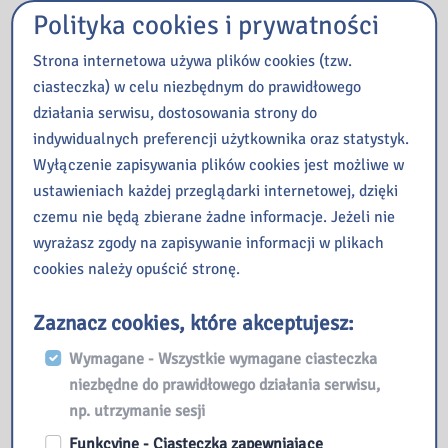
zafascynowany wolnością i
Polityka cookies i prywatności
możliwościami człowieka u
Strona internetowa używa plików cookies (tzw.
szczytu jego rozwoju. Gdy
ciasteczka) w celu niezbędnym do prawidłowego
przypadkiem trafia na trop
działania serwisu, dostosowania strony do
mogący doprowadzić go do
indywidualnych preferencji użytkownika oraz statystyk.
odnalezienia mistrzowskiego
Wyłączenie zapisywania plików cookies jest możliwe w
zbioru sonetów, odkrywa
ustawieniach każdej przeglądarki internetowej, dzięki
historię splątanych uczuć i
czemu nie będą zbierane żadne informacje. Jeżeli nie
brutalnej zbrodni, która
wyrażasz zgody na zapisywanie informacji w plikach
burzy wszystko, co wiedział
cookies należy opuścić stronę.
o ludzkości, którą – jak mu
się wydawało – znał do głębi
Zaznacz cookies, które akceptujesz:
(źródło opisu:
https://www.azymut.pl).
Wymagane - Wszystkie wymagane ciasteczka
niezbędne do prawidłowego działania serwisu,
np. utrzymanie sesji
Integro catalog
Funkcyjne - Ciasteczka zapewniające