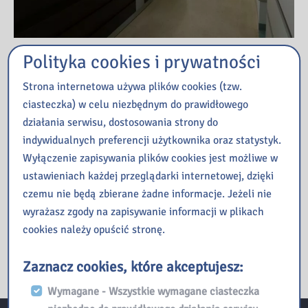
Polityka cookies i prywatności
Przeczytaj
Strona internetowa używa plików cookies (tzw.
ciasteczka) w celu niezbędnym do prawidłowego
Kopernik – czyli kosmiczna podróż w nieznane
działania serwisu, dostosowania strony do
ManiaLAB w bibliotece
indywidualnych preferencji użytkownika oraz statystyk.
Jak oni pracują, czyli poznajemy pracę bibliotekarza od
Wyłączenie zapisywania plików cookies jest możliwe w
kulis – zajęcia dla młodzieży
ustawieniach każdej przeglądarki internetowej, dzięki
Finał 1. edycji konkursu „Gwiazdki 2026” w Galerii
czemu nie będą zbierane żadne informacje. Jeżeli nie
„Przecinek i Kropka”
wyrażasz zgody na zapisywanie informacji w plikach
Co działo się w naszej Bibliotece w mijającym tygodniu?
cookies należy opuścić stronę.
Zaznacz cookies, które akceptujesz:
Wymagane - Wszystkie wymagane ciasteczka