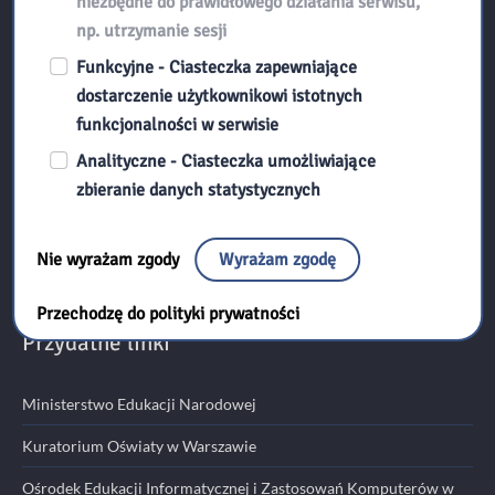
niezbędne do prawidłowego działania serwisu,
np. utrzymanie sesji
Kontakt:
Funkcyjne - Ciasteczka zapewniające
dostarczenie użytkownikowi istotnych
funkcjonalności w serwisie
Biblioteka Pedagogiczna w Radomiu
Analityczne - Ciasteczka umożliwiające
ul. Kościuszki 5A
zbieranie danych statystycznych
26-600 Radom
tel./fax 48 345 95 50
Nie wyrażam zgody
Wyrażam zgodę
email:
sekretariat@bp.radom.pl
Przechodzę do polityki prywatności
Przydatne linki
Ministerstwo Edukacji Narodowej
Kuratorium Oświaty w Warszawie
Ośrodek Edukacji Informatycznej i Zastosowań Komputerów w