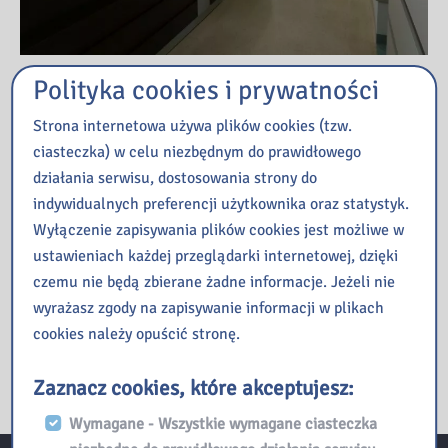
Polityka cookies i prywatności
Przeczytaj
Strona internetowa używa plików cookies (tzw.
ciasteczka) w celu niezbędnym do prawidłowego
Kopernik – czyli kosmiczna podróż w nieznane
działania serwisu, dostosowania strony do
ManiaLAB w bibliotece
indywidualnych preferencji użytkownika oraz statystyk.
Jak oni pracują, czyli poznajemy pracę bibliotekarza od
Wyłączenie zapisywania plików cookies jest możliwe w
kulis – zajęcia dla młodzieży
ustawieniach każdej przeglądarki internetowej, dzięki
Finał 1. edycji konkursu „Gwiazdki 2026” w Galerii
czemu nie będą zbierane żadne informacje. Jeżeli nie
„Przecinek i Kropka”
wyrażasz zgody na zapisywanie informacji w plikach
Co działo się w naszej Bibliotece w mijającym tygodniu?
cookies należy opuścić stronę.
Zaznacz cookies, które akceptujesz:
Wymagane - Wszystkie wymagane ciasteczka