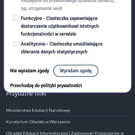
niezbędne do prawidłowego działania serwisu,
np. utrzymanie sesji
Kontakt:
Funkcyjne - Ciasteczka zapewniające
dostarczenie użytkownikowi istotnych
funkcjonalności w serwisie
Biblioteka Pedagogiczna w Radomiu
Analityczne - Ciasteczka umożliwiające
ul. Kościuszki 5A
zbieranie danych statystycznych
26-600 Radom
tel./fax 48 345 95 50
Nie wyrażam zgody
Wyrażam zgodę
email:
sekretariat@bp.radom.pl
Przechodzę do polityki prywatności
Przydatne linki
Ministerstwo Edukacji Narodowej
Kuratorium Oświaty w Warszawie
Ośrodek Edukacji Informatycznej i Zastosowań Komputerów w