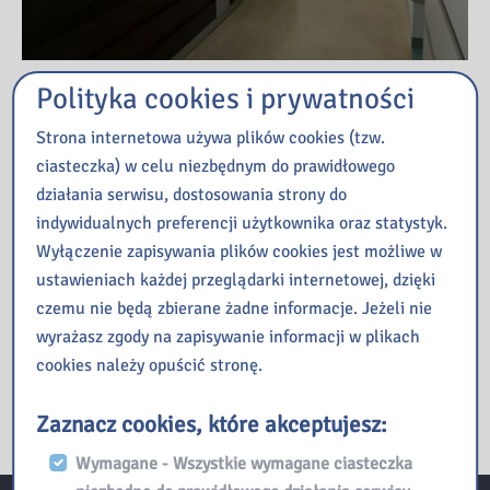
Polityka cookies i prywatności
Przeczytaj
Strona internetowa używa plików cookies (tzw.
ciasteczka) w celu niezbędnym do prawidłowego
Kopernik – czyli kosmiczna podróż w nieznane
działania serwisu, dostosowania strony do
ManiaLAB w bibliotece
indywidualnych preferencji użytkownika oraz statystyk.
Jak oni pracują, czyli poznajemy pracę bibliotekarza od
Wyłączenie zapisywania plików cookies jest możliwe w
kulis – zajęcia dla młodzieży
ustawieniach każdej przeglądarki internetowej, dzięki
Finał 1. edycji konkursu „Gwiazdki 2026” w Galerii
czemu nie będą zbierane żadne informacje. Jeżeli nie
„Przecinek i Kropka”
wyrażasz zgody na zapisywanie informacji w plikach
Co działo się w naszej Bibliotece w mijającym tygodniu?
cookies należy opuścić stronę.
Zaznacz cookies, które akceptujesz:
Wymagane - Wszystkie wymagane ciasteczka