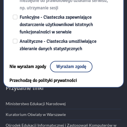
niezbędne do prawidłowego działania serwisu,
np. utrzymanie sesji
Kontakt:
Funkcyjne - Ciasteczka zapewniające
dostarczenie użytkownikowi istotnych
funkcjonalności w serwisie
Biblioteka Pedagogiczna w Radomiu
Analityczne - Ciasteczka umożliwiające
ul. Kościuszki 5A
zbieranie danych statystycznych
26-600 Radom
tel./fax 48 345 95 50
Nie wyrażam zgody
Wyrażam zgodę
email:
sekretariat@bp.radom.pl
Przechodzę do polityki prywatności
Przydatne linki
Ministerstwo Edukacji Narodowej
Kuratorium Oświaty w Warszawie
Ośrodek Edukacji Informatycznej i Zastosowań Komputerów w