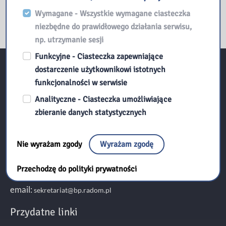
Wymagane - Wszystkie wymagane ciasteczka
niezbędne do prawidłowego działania serwisu,
np. utrzymanie sesji
Funkcyjne - Ciasteczka zapewniające
dostarczenie użytkownikowi istotnych
Kontakt:
funkcjonalności w serwisie
Analityczne - Ciasteczka umożliwiające
zbieranie danych statystycznych
Biblioteka Pedagogiczna w Radomiu
ul. Kościuszki 5A
Nie wyrażam zgody
Wyrażam zgodę
26-600 Radom
Przechodzę do polityki prywatności
tel./fax 48 345 95 50
email:
sekretariat@bp.radom.pl
Przydatne linki