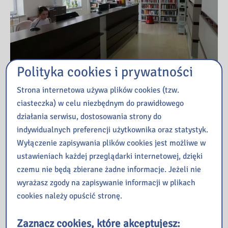
Polityka cookies i prywatności
Strona internetowa używa plików cookies (tzw.
ciasteczka) w celu niezbędnym do prawidłowego
Przeczytaj
działania serwisu, dostosowania strony do
indywidualnych preferencji użytkownika oraz statystyk.
Wyłączenie zapisywania plików cookies jest możliwe w
Kopernik – czyli kosmiczna podróż w nieznane
ustawieniach każdej przeglądarki internetowej, dzięki
ManiaLAB w bibliotece
czemu nie będą zbierane żadne informacje. Jeżeli nie
Jak oni pracują, czyli poznajemy pracę bibliotekarza od
wyrażasz zgody na zapisywanie informacji w plikach
kulis – zajęcia dla młodzieży
cookies należy opuścić stronę.
Finał 1. edycji konkursu „Gwiazdki 2026” w Galerii
„Przecinek i Kropka”
Zaznacz cookies, które akceptujesz:
Co działo się w naszej Bibliotece w mijającym tygodniu?