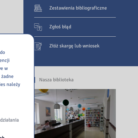
Zestawienia bibliograficzne
Zgłoś błąd
Złóż skargę lub wniosek
 do
encji
we w
e żadne
Nasza biblioteka
ies należy
działania