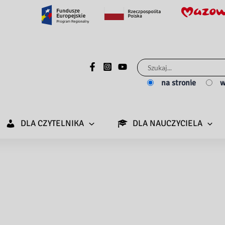
Szukaj
dla:
na stronie
w
DLA CZYTELNIKA
DLA NAUCZYCIELA