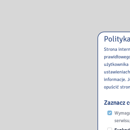
Polityk
Strona inter
prawidłowego
użytkownika 
ustawieniach
informacje. J
opuścić stro
Zaznacz c
Wymagan
serwisu