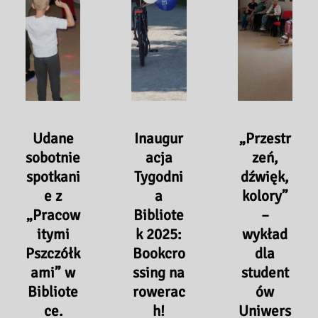
Tygodnia
Bibliotek
2025.
Udane
Inaugur
„Przestr
sobotnie
acja
zeń,
spotkani
Tygodni
dźwięk,
e z
a
kolory”
„Pracow
Bibliote
–
itymi
k 2025:
wykład
Pszczółk
Bookcro
dla
ami” w
ssing na
student
Bibliote
rowerac
ów
ce.
h!
Uniwers