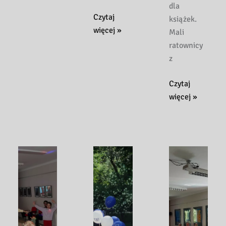
dla
2026
Zakończenie
Czytaj
książek.
poszukiwań
więcej »
Mali
„kamieni
ratownicy
wiedzy”
z
w
ramach
Biblioteczny
Czytaj
Tygodnia
SOR
więcej »
Bibliotek
dla
2025
książek
–
relacja
z
zajęć
zorganizowanyc
w
ramach