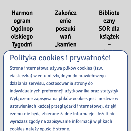
Harmon
Zakończ
Bibliote
ogram
enie
czny
Ogólnop
poszuki
SOR dla
olskiego
wań
książek
Tygodni
„kamien
–
a
i
relacja z
Polityka cookies i prywatności
Bibliote
wiedzy”
zajęć
k 2026
w
zorganiz
Strona internetowa używa plików cookies (tzw.
ramach
owanyc
ciasteczka) w celu niezbędnym do prawidłowego
23
Tygodni
h w
działania serwisu, dostosowania strony do
kwietnia
2026
a
ramach
indywidualnych preferencji użytkownika oraz statystyk.
Wyłączenie zapisywania plików cookies jest możliwe w
Bibliote
Tygodni
Zapraszam
ustawieniach każdej przeglądarki internetowej, dzięki
k 2025
a
y do
czemu nie będą zbierane żadne informacje. Jeżeli nie
Bibliote
16 maja
wspólnego
wyrażasz zgody na zapisywanie informacji w plikach
k 2025.
2025
świętowani
cookies należy opuścić stronę.