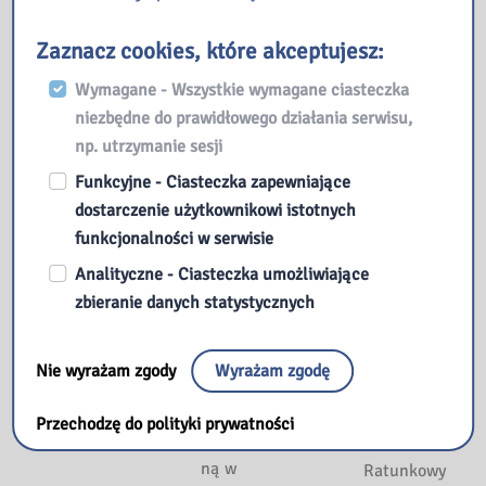
15 maja
a! Na
Za nami
2025
wszystkie
tegoroczny
Zaznacz cookies, które akceptujesz:
wydarzenia
Tydzień
W ramach
Wymagane - Wszystkie wymagane ciasteczka
wstęp jest
Bibliotek
obchodów
niezbędne do prawidłowego działania serwisu,
wolny,
2025, a
Tygodnia
np. utrzymanie sesji
jednak na
wraz z nim
Bibliotek
wybrane
Funkcyjne - Ciasteczka zapewniające
zakończyły
2025,
zajęcia
dostarczenie użytkownikowi istotnych
się
nasza
obowiązują
funkcjonalności w serwisie
poszukiwa
Biblioteka
wcześniejs
nia
zorganizow
Analityczne - Ciasteczka umożliwiające
ze zapisy. 8
„kamieni
ała
zbieranie danych statystycznych
maja
wiedzy”
niecodzien
(piątek) 9
zorganizow
ne
Nie wyrażam zgody
Wyrażam zgodę
ane przez
wydarzenie
Harmonogram
Czytaj
Bibliotekę
– Szpitalny
Przechodzę do polityki prywatności
Ogólnopolskiego
więcej »
Pedagogicz
Oddział
Tygodnia
ną w
Ratunkowy
Bibliotek