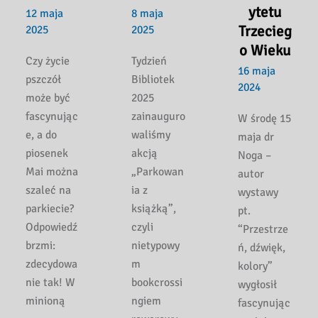
ytetu
12 maja
8 maja
Trzecieg
2025
2025
o Wieku
Czy życie
Tydzień
16 maja
pszczół
Bibliotek
2024
może być
2025
fascynując
zainauguro
W środę 15
e, a do
waliśmy
maja dr
piosenek
akcją
Noga –
Mai można
„Parkowan
autor
szaleć na
ia z
wystawy
parkiecie?
książką”,
pt.
Odpowiedź
czyli
“Przestrze
brzmi:
nietypowy
ń, dźwięk,
zdecydowa
m
kolory”
nie tak! W
bookcrossi
wygłosił
minioną
ngiem
fascynując