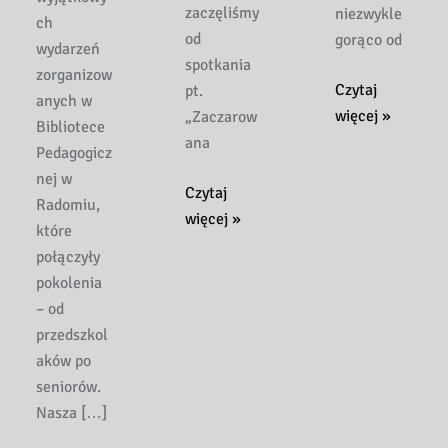
zaczęliśmy
niezwykle
ch
od
gorąco od
wydarzeń
spotkania
zorganizow
Magia
Czytaj
pt.
anych w
słowa
więcej »
„Zaczarow
Bibliotece
w
ana
Pedagogicz
parku
nej w
Tydzień
Czytaj
i
Radomiu,
Bibliotek
więcej »
smocze
które
2026
opowieści
połączyły
w
–
pokolenia
magicznym
tak
– od
i
rozpoczęliśmy
przedszkol
naukowym
Tydzień
aków po
wydaniu!
Bibliotek
seniorów.
2026!
Nasza […]