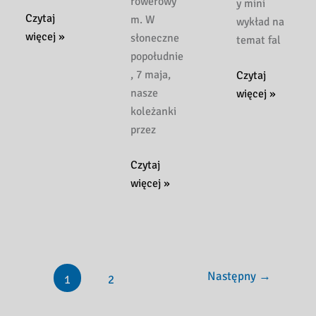
rowerowy
y mini
Udane
Czytaj
m. W
wykład na
sobotnie
więcej »
słoneczne
temat fal
spotkanie
popołudnie
z
, 7 maja,
„Przestrzeń,
Czytaj
„Pracowitymi
nasze
dźwięk,
więcej »
Pszczółkami”
koleżanki
kolory”
w
przez
–
Bibliotece.
wykład
Inauguracja
Czytaj
dla
Tygodnia
więcej »
studentów
Bibliotek
Uniwersytetu
2025:
Trzeciego
Bookcrossing
Wieku
na
rowerach!
Następny
→
1
2