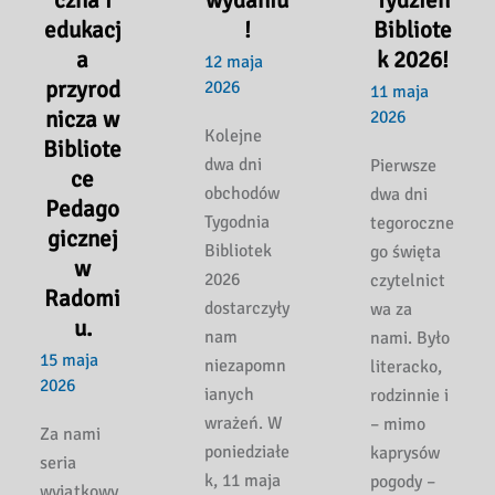
edukacj
!
Bibliote
a
k 2026!
12 maja
przyrod
2026
11 maja
nicza w
2026
Kolejne
Bibliote
dwa dni
Pierwsze
ce
obchodów
dwa dni
Pedago
Tygodnia
tegoroczne
gicznej
Bibliotek
go święta
w
2026
czytelnict
Radomi
dostarczyły
wa za
u.
nam
nami. Było
15 maja
niezapomn
literacko,
2026
ianych
rodzinnie i
wrażeń. W
– mimo
Za nami
poniedziałe
kaprysów
seria
k, 11 maja
pogody –
wyjątkowy