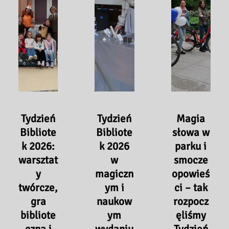
Tydzień
Tydzień
Magia
Bibliote
Bibliote
słowa w
k 2026:
k 2026
parku i
warsztat
w
smocze
y
magiczn
opowieś
twórcze,
ym i
ci – tak
gra
naukow
rozpocz
bibliote
ym
ęliśmy
czna i
wydaniu
Tydzień