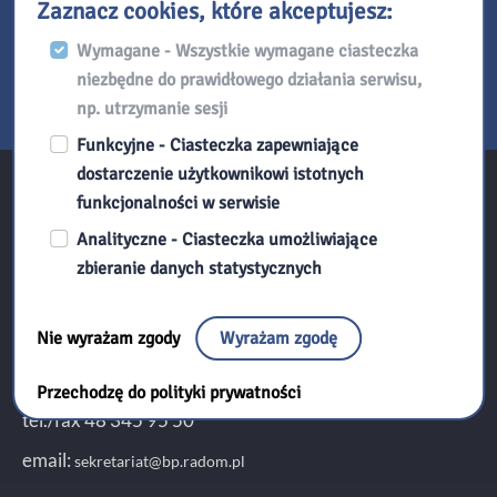
Zaznacz cookies, które akceptujesz:
Dodaj do Kalendarza Google
Wymagane - Wszystkie wymagane ciasteczka
Eksportuj iCal
niezbędne do prawidłowego działania serwisu,
np. utrzymanie sesji
Funkcyjne - Ciasteczka zapewniające
dostarczenie użytkownikowi istotnych
funkcjonalności w serwisie
Kontakt:
Analityczne - Ciasteczka umożliwiające
zbieranie danych statystycznych
Biblioteka Pedagogiczna w Radomiu
Nie wyrażam zgody
Wyrażam zgodę
ul. Kościuszki 5A
26-600 Radom
Przechodzę do polityki prywatności
tel./fax 48 345 95 50
email:
sekretariat@bp.radom.pl