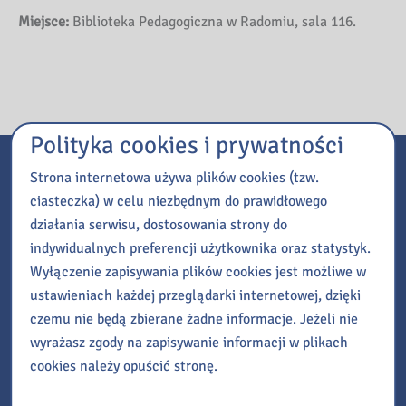
Miejsce:
Biblioteka Pedagogiczna w Radomiu, sala 116.
Polityka cookies i prywatności
Początek wydarzenia:
21 października 2025, 14:00
Strona internetowa używa plików cookies (tzw.
Koniec wydarzenia:
21 października 2025, 15:00
ciasteczka) w celu niezbędnym do prawidłowego
działania serwisu, dostosowania strony do
Organizator:
Biblioteka Pedagogiczna w Radomiu
indywidualnych preferencji użytkownika oraz statystyk.
Prowadzący:
B. Cicha
Wyłączenie zapisywania plików cookies jest możliwe w
ustawieniach każdej przeglądarki internetowej, dzięki
czemu nie będą zbierane żadne informacje. Jeżeli nie
Kontakt
wyrażasz zgody na zapisywanie informacji w plikach
Tel:
48 345 95 50
cookies należy opuścić stronę.
E-mail:
informacja@bp.radom.pl