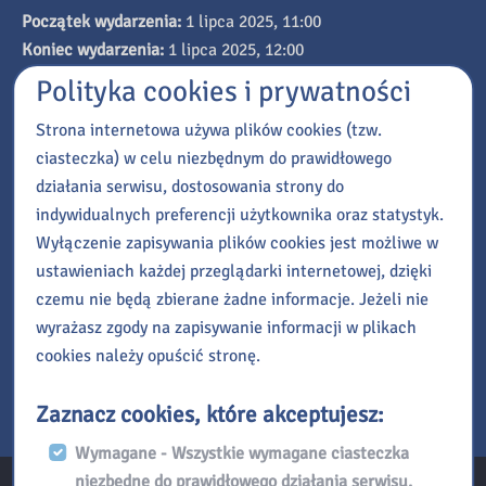
Początek wydarzenia:
1 lipca 2025, 11:00
Koniec wydarzenia:
1 lipca 2025, 12:00
Polityka cookies i prywatności
Organizator:
Biblioteka Pedagogiczna w Radomiu
Strona internetowa używa plików cookies (tzw.
Prowadzący:
Wydział Promocji i Informacji
ciasteczka) w celu niezbędnym do prawidłowego
działania serwisu, dostosowania strony do
Kontakt
indywidualnych preferencji użytkownika oraz statystyk.
Wyłączenie zapisywania plików cookies jest możliwe w
Tel:
(48) 345 95 50 w. 116
ustawieniach każdej przeglądarki internetowej, dzięki
E-mail:
informacja@bp.radom.pl
czemu nie będą zbierane żadne informacje. Jeżeli nie
wyrażasz zgody na zapisywanie informacji w plikach
Dodaj do Kalendarza Google
cookies należy opuścić stronę.
Eksportuj iCal
Zaznacz cookies, które akceptujesz:
Wymagane - Wszystkie wymagane ciasteczka
niezbędne do prawidłowego działania serwisu,