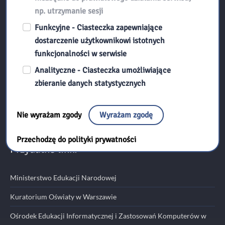
np. utrzymanie sesji
Kontakt:
Funkcyjne - Ciasteczka zapewniające
dostarczenie użytkownikowi istotnych
funkcjonalności w serwisie
Biblioteka Pedagogiczna w Radomiu
Analityczne - Ciasteczka umożliwiające
ul. Kościuszki 5A
zbieranie danych statystycznych
26-600 Radom
tel./fax 48 345 95 50
Nie wyrażam zgody
Wyrażam zgodę
email:
sekretariat@bp.radom.pl
Przechodzę do polityki prywatności
Przydatne linki
Ministerstwo Edukacji Narodowej
Kuratorium Oświaty w Warszawie
Ośrodek Edukacji Informatycznej i Zastosowań Komputerów w