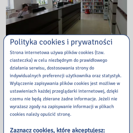
Polityka cookies i prywatności
Strona internetowa używa plików cookies (tzw.
ciasteczka) w celu niezbędnym do prawidłowego
Przeczytaj
działania serwisu, dostosowania strony do
indywidualnych preferencji użytkownika oraz statystyk.
Wyłączenie zapisywania plików cookies jest możliwe w
Kopernik – czyli kosmiczna podróż w nieznane
ustawieniach każdej przeglądarki internetowej, dzięki
ManiaLAB w bibliotece
czemu nie będą zbierane żadne informacje. Jeżeli nie
Jak oni pracują, czyli poznajemy pracę bibliotekarza od
wyrażasz zgody na zapisywanie informacji w plikach
kulis – zajęcia dla młodzieży
cookies należy opuścić stronę.
Finał 1. edycji konkursu „Gwiazdki 2026” w Galerii
„Przecinek i Kropka”
Zaznacz cookies, które akceptujesz:
Co działo się w naszej Bibliotece w mijającym tygodniu?