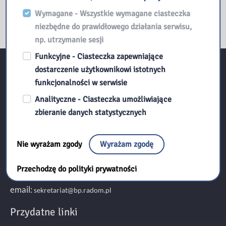
Wymagane - Wszystkie wymagane ciasteczka
niezbędne do prawidłowego działania serwisu,
np. utrzymanie sesji
Funkcyjne - Ciasteczka zapewniające
dostarczenie użytkownikowi istotnych
Kontakt:
funkcjonalności w serwisie
Analityczne - Ciasteczka umożliwiające
zbieranie danych statystycznych
Biblioteka Pedagogiczna w Radomiu
ul. Kościuszki 5A
Nie wyrażam zgody
Wyrażam zgodę
26-600 Radom
Przechodzę do polityki prywatności
tel./fax 48 345 95 50
email:
sekretariat@bp.radom.pl
Przydatne linki