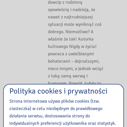
dowcip z rodzinną
opowieścią i nadzieją, że
nawet z najtrudniejszej
sytuacji może wyniknąć coś
dobrego. Niemożliwe? A
właśnie że tak! Autorka
kultowego Nigdy w życiu!
powraca z uwielbianymi
bohaterami – dojrzalszymi,
nieco innymi, a jednak wciąż
z taką samą werwą i
humorem. Powrót Judyty to
Polityka cookies i prywatności
brawurowa odpowiedź na
pytanie, co stało się nie
Strona internetowa używa plików cookies (tzw.
tylko z nią, ale przede
ciasteczka) w celu niezbędnym do prawidłowego
wszystkim z nami, gdy życie
działania serwisu, dostosowania strony do
napisało kolejne rozdziały
indywidualnych preferencji użytkownika oraz statystyk.