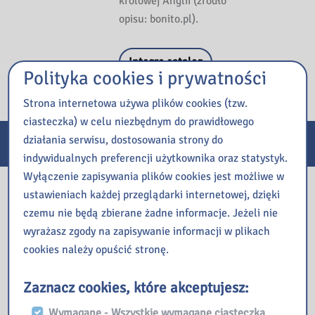
królowej Anglii (źródło
opisu: bonito.pl).
Integro catalog
Polityka cookies i prywatności
Strona internetowa używa plików cookies (tzw.
ciasteczka) w celu niezbędnym do prawidłowego
działania serwisu, dostosowania strony do
E-usługi
indywidualnych preferencji użytkownika oraz statystyk.
Wyłączenie zapisywania plików cookies jest możliwe w
Nasza biblioteka
ustawieniach każdej przeglądarki internetowej, dzięki
czemu nie będą zbierane żadne informacje. Jeżeli nie
wyrażasz zgody na zapisywanie informacji w plikach
cookies należy opuścić stronę.
Zaznacz cookies, które akceptujesz:
Wymagane - Wszystkie wymagane ciasteczka