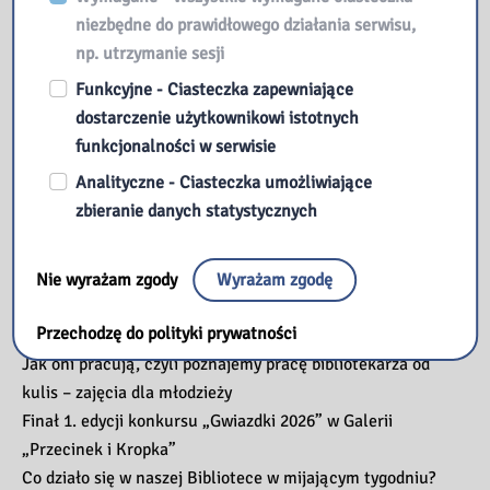
niezbędne do prawidłowego działania serwisu,
np. utrzymanie sesji
Funkcyjne - Ciasteczka zapewniające
dostarczenie użytkownikowi istotnych
funkcjonalności w serwisie
Analityczne - Ciasteczka umożliwiające
zbieranie danych statystycznych
Przeczytaj
Nie wyrażam zgody
Wyrażam zgodę
Kopernik – czyli kosmiczna podróż w nieznane
Przechodzę do polityki prywatności
ManiaLAB w bibliotece
Jak oni pracują, czyli poznajemy pracę bibliotekarza od
kulis – zajęcia dla młodzieży
Finał 1. edycji konkursu „Gwiazdki 2026” w Galerii
„Przecinek i Kropka”
Co działo się w naszej Bibliotece w mijającym tygodniu?