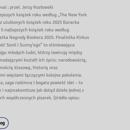
sai ; przeł. Jerzy Kozłowski
lepszych książek roku według „The New York
z ulubionych książek roku 2025 Baracka
5 najlepszych książek roku według
istka Nagrody Bookera 2025. Finalistka Kirkus
ść Sonii i Sunny’ego” to olśniewająca
jgu młodych ludzi, którzy lawirują między
 nadającymi kształt ich życiu: narodowością,
nością klasową, historią oraz
i więziami łączącymi kolejne pokolenia.
a, saga rodzinna i bogata powieść idei – to
 i najznakomitsze jak dotąd dzieło jednej z
ych współczesnych pisarek. (źródło opisu:
log