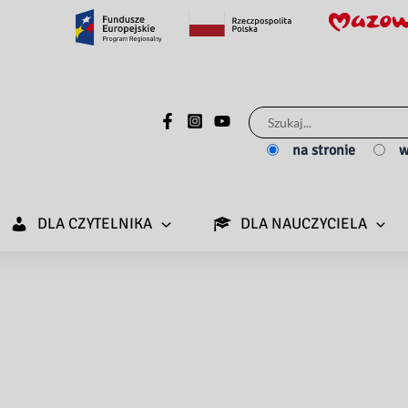
Szukaj
dla:
na stronie
w
DLA CZYTELNIKA
DLA NAUCZYCIELA