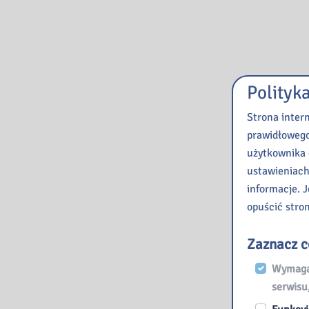
Polityk
Strona inter
prawidłowego
użytkownika 
ustawieniach
informacje. J
opuścić stro
Zaznacz c
Wymagan
serwisu