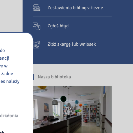
Zestawienia bibliograficzne
Zgłoś błąd
Złóż skargę lub wniosek
 do
encji
we w
e żadne
Nasza biblioteka
ies należy
działania