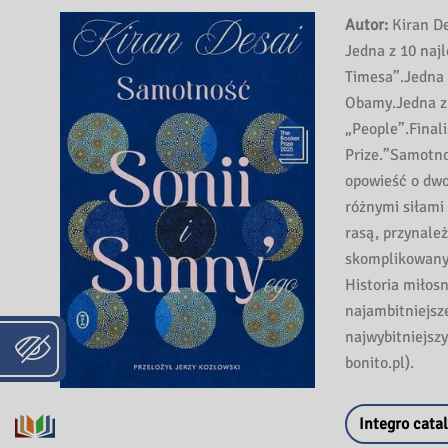
Autor:
Kiran De
Jedna z 10 naj
Timesa”.Jedna 
Obamy.Jedna z 
„People”.Final
Prize.”Samotno
opowieść o dwo
różnymi siłami
rasą, przynależ
skomplikowanym
Historia miłosn
najambitniejsze
najwybitniejsz
bonito.pl).
Integro cata