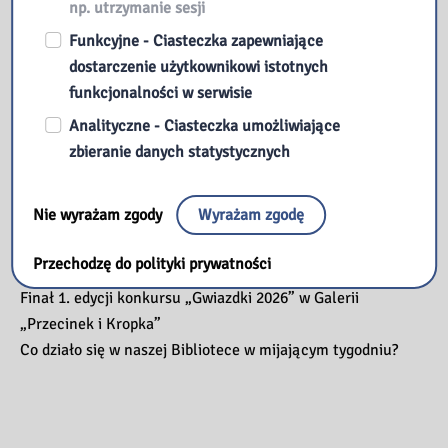
np. utrzymanie sesji
Funkcyjne - Ciasteczka zapewniające
dostarczenie użytkownikowi istotnych
funkcjonalności w serwisie
Przeczytaj
Analityczne - Ciasteczka umożliwiające
zbieranie danych statystycznych
Kopernik – czyli kosmiczna podróż w nieznane
Nie wyrażam zgody
Wyrażam zgodę
ManiaLAB w bibliotece
Jak oni pracują, czyli poznajemy pracę bibliotekarza od
Przechodzę do polityki prywatności
kulis – zajęcia dla młodzieży
Finał 1. edycji konkursu „Gwiazdki 2026” w Galerii
„Przecinek i Kropka”
Co działo się w naszej Bibliotece w mijającym tygodniu?