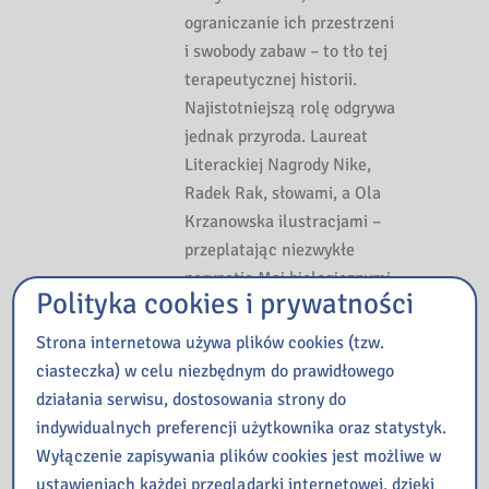
ograniczanie ich przestrzeni
i swobody zabaw – to tło tej
terapeutycznej historii.
Najistotniejszą rolę odgrywa
jednak przyroda. Laureat
Literackiej Nagrody Nike,
Radek Rak, słowami, a Ola
Krzanowska ilustracjami –
przeplatając niezwykłe
perypetie Mai biologicznymi
Polityka cookies i prywatności
ciekawostkami, tworzą
fascynującą opowieść dla
Strona internetowa używa plików cookies (tzw.
młodych czytelników o
ciasteczka) w celu niezbędnym do prawidłowego
jedności człowieka z naturą.
działania serwisu, dostosowania strony do
[źródło opisu: bonito.pl].
indywidualnych preferencji użytkownika oraz statystyk.
Wyłączenie zapisywania plików cookies jest możliwe w
ustawieniach każdej przeglądarki internetowej, dzięki
Integro catalog