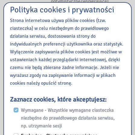
optymistyczne/wspierające).
Polityka cookies i prywatności
5. Czas wolny (propozycje
przykładów aktywności
Strona internetowa używa plików cookies (tzw.
wspierających zajęciowość
ciasteczka) w celu niezbędnym do prawidłowego
pacjenta w czasie wolnym z
działania serwisu, dostosowania strony do
uwzględnieniem hobby,
indywidualnych preferencji użytkownika oraz statystyk.
aktywności fizycznej, a
Wyłączenie zapisywania plików cookies jest możliwe w
także elementów treningu
ustawieniach każdej przeglądarki internetowej, dzięki
uważności). Korzystając z
czemu nie będą zbierane żadne informacje. Jeżeli nie
kart pracy, warto mieć na
wyrażasz zgody na zapisywanie informacji w plikach
uwadze konieczność
cookies należy opuścić stronę.
dostosowania ich do danego
pacjenta – jego cech,
Zaznacz cookies, które akceptujesz:
potrzeb oraz możliwości.
Wymagane - Wszystkie wymagane ciasteczka
[źródło opisu: bonito.pl].
niezbędne do prawidłowego działania serwisu,
np. utrzymanie sesji
Integro catalog