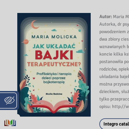
Autor:
Maria M
Autorka, dr psy
powodzeniem za
dwa zbiory cie
wznawianych b
koncie kilka ks
postanowiła po
rodziców, opie
układania baje
można przyswoi
dzieckiem, służ
tylko przepraco
opisu: http://
Integro cata