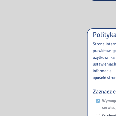
Polityk
Strona inter
prawidłowego
użytkownika 
ustawieniach
informacje. J
opuścić stro
Zaznacz c
Wymagan
serwisu