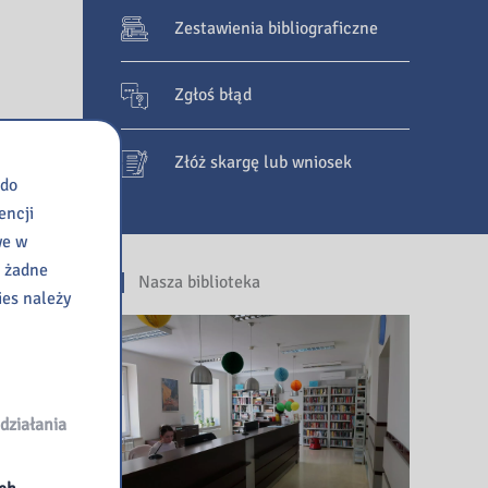
Zestawienia bibliograficzne
Zgłoś błąd
Złóż skargę lub wniosek
 do
encji
we w
e żadne
Nasza biblioteka
ies należy
działania