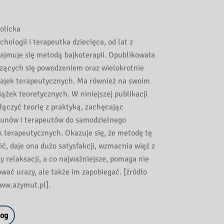
olicka
chologii i terapeutka dziecięca, od lat z
jmuje się metodą bajkoterapii. Opublikowała
szących się powodzeniem oraz wielokrotnie
ajek terapeutycznych. Ma również na swoim
iążek teoretycznych. W niniejszej publikacji
łączyć teorię z praktyką, zachęcając
kunów i terapeutów do samodzielnego
k terapeutycznych. Okazuje się, że metodę tę
ć, daje ona dużo satysfakcji, wzmacnia więź z
y relaksacji, a co najważniejsze, pomaga nie
wać urazy, ale także im zapobiegać. [źródło
www.azymut.pl].
log