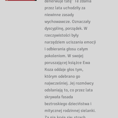
denerwuje tatę” Te zdania
przez lata uchodziły za
niewinne zasady
wychowawcze. Oznaczały
dyscyplinę, porządek. W
rzeczywistości były
narzędziem uciszania emocji
i odbierania głosu całym
pokoleniom. W swojej
poruszającej książce Ewa
Koza oddaje głos tym,
którym odebrano go
najwcześniej. Jej rozmówcy
odsłaniają to, co przez lata
skrywała fasada
beztroskiego dzieciństwa i
mitycznej rodzinnej sielanki.
Za nią kryją się: strach,