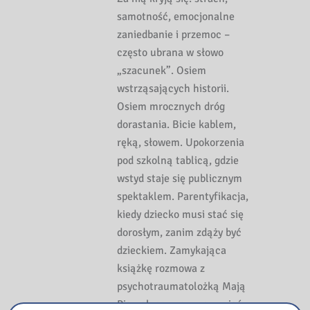
samotność, emocjonalne
zaniedbanie i przemoc –
często ubrana w słowo
„szacunek”. Osiem
wstrząsających historii.
Osiem mrocznych dróg
dorastania. Bicie kablem,
ręką, słowem. Upokorzenia
pod szkolną tablicą, gdzie
wstyd staje się publicznym
spektaklem. Parentyfikacja,
kiedy dziecko musi stać się
dorosłym, zanim zdąży być
dzieckiem. Zamykająca
książkę rozmowa z
psychotraumatolożką Mają
Pisarek pomaga zrozumieć,