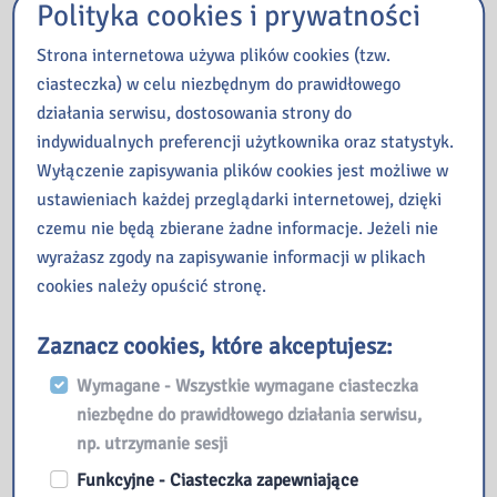
Polityka cookies i prywatności
jak doświadczenia z
dzieciństwa rezonują w
Strona internetowa używa plików cookies (tzw.
naszym dzisiejszym życiu.
ciasteczka) w celu niezbędnym do prawidłowego
Ich skutkami są brak
działania serwisu, dostosowania strony do
umiejętności stawiania
indywidualnych preferencji użytkownika oraz statystyk.
granic, strach przed
Wyłączenie zapisywania plików cookies jest możliwe w
bliskością czy trudności z
ustawieniach każdej przeglądarki internetowej, dzięki
budowaniem zdrowych
czemu nie będą zbierane żadne informacje. Jeżeli nie
relacji. Jak przerwać
wyrażasz zgody na zapisywanie informacji w plikach
łańcuch
cookies należy opuścić stronę.
międzypokoleniowej
przemocy? (źródło opisu:
Zaznacz cookies, które akceptujesz:
bonito.pl).
Wymagane - Wszystkie wymagane ciasteczka
niezbędne do prawidłowego działania serwisu,
Integro catalog
np. utrzymanie sesji
Funkcyjne - Ciasteczka zapewniające