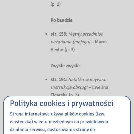
(p. 2)
Po bandzie
str. 156
:
Mętny przedmiot
pożądania (mojego)
– Marek
Beylin (p. 3)
Zwykłe zwykłe
str. 191
:
Sałatka warzywna.
Instrukcja obsługi
– Ewelina
Figarska (p. 3)
Polityka cookies i prywatności
str. 193
:
Wszystko do
dyspozycji
– Rozmowa z
Strona internetowa używa plików cookies (tzw.
Eweliną Figarską (p. 3)
ciasteczka) w celu niezbędnym do prawidłowego
działania serwisu, dostosowania strony do