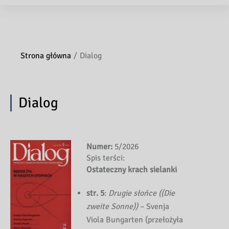
Strona główna
Dialog
Dialog
Numer:
5/2026
Spis terści:
Ostateczny krach sielanki
str. 5
:
Drugie słońce ((Die
zweite Sonne))
– Svenja
Viola Bungarten (przełożyła