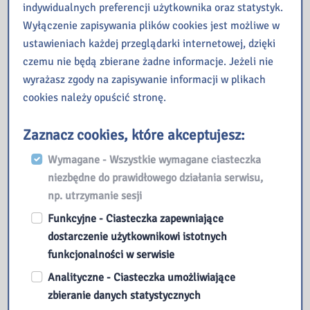
Na styku
indywidualnych preferencji użytkownika oraz statystyk.
Wyłączenie zapisywania plików cookies jest możliwe w
str. 200
:
Ból ręki
– Olga
ustawieniach każdej przeglądarki internetowej, dzięki
Maciupa (p. 3)
czemu nie będą zbierane żadne informacje. Jeżeli nie
wyrażasz zgody na zapisywanie informacji w plikach
Patrz, piniata
cookies należy opuścić stronę.
str. 205
:
Same dobre
Zaznacz cookies, które akceptujesz:
wiadomości
– Kornelia
Sobczak (p. 3)
Wymagane - Wszystkie wymagane ciasteczka
str. 210
:
Czyli o czym?
–
niezbędne do prawidłowego działania serwisu,
Katarzyna Niedurny (p. 3)
np. utrzymanie sesji
Funkcyjne - Ciasteczka zapewniające
Fotorewolwer
dostarczenie użytkownikowi istotnych
funkcjonalności w serwisie
str. 218
:
Płomyczek gniewu
Analityczne - Ciasteczka umożliwiające
– Ewa Hevelke (p. 3)
zbieranie danych statystycznych