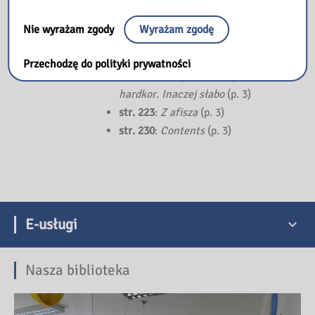
Varia
Nie wyrażam zgody
Wyrażam zgodę
str. 221
:
Nowe sztuki
Miłosława Skomra Zawsze
Przechodzę do polityki prywatności
jest dziura i tyle. Musi być
hardkor. Inaczej słabo
(p. 3)
str. 223
:
Z afisza
(p. 3)
str. 230
:
Contents
(p. 3)
E-usługi
Nasza biblioteka