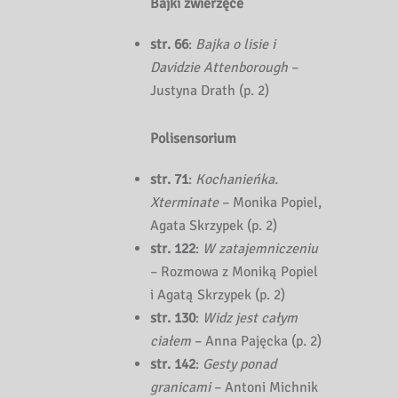
Bajki zwierzęce
str. 66
:
Bajka o lisie i
Davidzie Attenborough
–
Justyna Drath (p. 2)
Polisensorium
str. 71
:
Kochanieńka.
Xterminate
– Monika Popiel,
Agata Skrzypek (p. 2)
str. 122
:
W zatajemniczeniu
– Rozmowa z Moniką Popiel
i Agatą Skrzypek (p. 2)
str. 130
:
Widz jest całym
ciałem
– Anna Pajęcka (p. 2)
str. 142
:
Gesty ponad
granicami
– Antoni Michnik