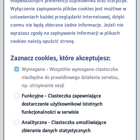
indywidualnych preferencji użytkownika oraz statystyk.
Wyłączenie zapisywania plików cookies jest możliwe w
ustawieniach każdej przeglądarki internetowej, dzięki
czemu nie będą zbierane żadne informacje. Jeżeli nie
wyrażasz zgody na zapisywanie informacji w plikach
cookies należy opuścić stronę.
Zaznacz cookies, które akceptujesz:
Przeczytaj
Wymagane - Wszystkie wymagane ciasteczka
niezbędne do prawidłowego działania serwisu,
Kopernik – czyli kosmiczna podróż w nieznane
np. utrzymanie sesji
ManiaLAB w bibliotece
Jak oni pracują, czyli poznajemy pracę bibliotekarza od
Funkcyjne - Ciasteczka zapewniające
kulis – zajęcia dla młodzieży
dostarczenie użytkownikowi istotnych
Finał 1. edycji konkursu „Gwiazdki 2026” w Galerii
funkcjonalności w serwisie
„Przecinek i Kropka”
Analityczne - Ciasteczka umożliwiające
Co działo się w naszej Bibliotece w mijającym tygodniu?
zbieranie danych statystycznych