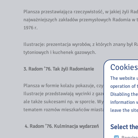
Plansza przestawiająca rzeczywistość, w jakiej żyli R
najważniejszych zakładów przemysłowych Radomia w ty
1976 r.
Ilustracje: prezentacja wyrobów, z których znany był 
tytoniowych i kuchenek gazowych.
Cookies
3. Radom ’76. Tak żyli Radomianie
The website u
Plansza w formie kolażu pokazuje, czym żyli Radomiani
operation of 
Ilustracje przedstawiają wycinki z gazet m. in. z inf
Disabling the
ale także sukcesami np. w sporcie. Wyróżniono tekst
information w
tematem rozmów mieszkańców miasta.
leave the site
Select th
4. Radom ’76. Kulminacja wydarzeń