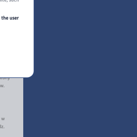
site, such
machu
o the user
az
oprzez
zasu
alony
ów.
e w
dz.