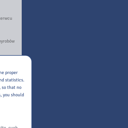
zerwcu
 wyrobów
the proper
ymi.
d statistics.
handlu),
, so that no
ym
s, you should