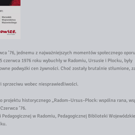
ca ’76, jednemu z najważniejszych momentów społecznego opor
 25 czerwca 1976 roku wybuchły w Radomiu, Ursusie i Płocku, były
wne podwyżki cen żywności. Choć zostały brutalnie stłumione, za
 i sprzeciwu wobec niesprawiedliwości.
 projektu historycznego „Radom–Ursus–Płock: wspólna rana, ws
 Czerwca ’76.
eki Pedagogicznej w Radomiu, Pedagogicznej Biblioteki Wojewódzkie
cku.