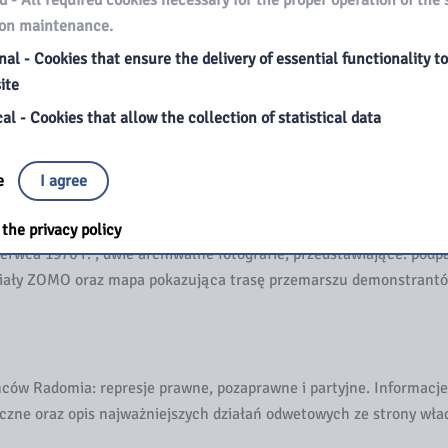
 - All required cookies necessary for the proper operation of the 
botniczego w dniu 25 czerwca 1976 r.
ion maintenance.
ę strajk do godz. 14.30, gdy grupa demonstrantów wtargnęła do g
al - Cookies that ensure the delivery of essential functionality t
iwalne fotografie pokazujące manifestantów na ulicach miasta or
ite
al - Cookies that allow the collection of statistical data
ee
I agree
su – od godz. 14.50, gdy nastąpiło podpalenie budynku KW PZPR p
, kiedy walki uliczne przeniosły się na peryferia i wygasły. Osi c
the privacy policy
wca 1976 r. , dwie archiwalne fotografie, przedstawiające: podp
działy ZOMO oraz mapa pokazująca trasę przemarszu demonstrant
ów Radomia: represje prawne, pozaprawne i partyjne. Informacj
czne oraz opis najważniejszych działań odwetowych ze strony wła