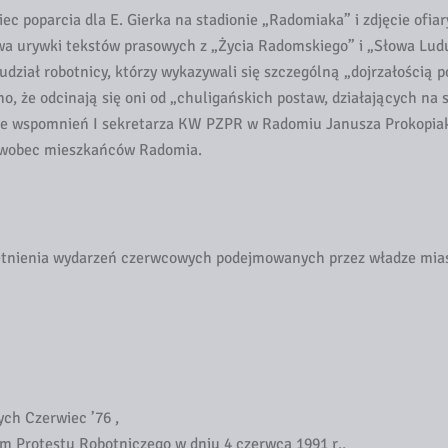
ec poparcia dla E. Gierka na stadionie „Radomiaka” i zdjęcie ofiary
a urywki tekstów prasowych z „Życia Radomskiego” i „Słowa Lud
dział robotnicy, którzy wykazywali się szczególną „dojrzałością p
o, że odcinają się oni od „chuligańskich postaw, działających na 
t ze wspomnień I sekretarza KW PZPR w Radomiu Janusza Prokopia
h wobec mieszkańców Radomia.
ętnienia wydarzeń czerwcowych podejmowanych przez władze mias
ch Czerwiec ’76 ,
em Protestu Robotniczego w dniu 4 czerwca 1991 r.,