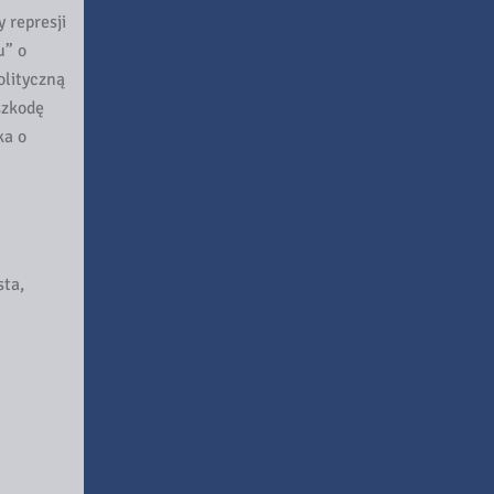
 represji
u” o
olityczną
szkodę
ka o
ta,