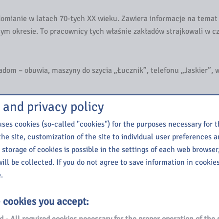
adomianie w latach 70-tych XX wieku. Zawiera informacje na temat
m okresie. To pracownicy tych właśnie zakładów strajkowali w c
Radom – obuwia, maszyny do szycia „Łucznik”, telefonu „Jaskier”,
 and privacy policy
ses cookies (so-called "cookies") for the purposes necessary for 
e w czerwcu 1976 r. i jakie trudności napotykali w życiu codzienn
the site, customization of the site to individual user preferences an
ormacjami rozbieżnymi z rzeczywistością ( o dostępność towarów w 
 storage of cookies is possible in the settings of each web browser
 o ogłoszonych 24 czerwca podwyżkach cen, które stały się główn
ill be collected. If you do not agree to save information in cookie
.
e cookies you accept: