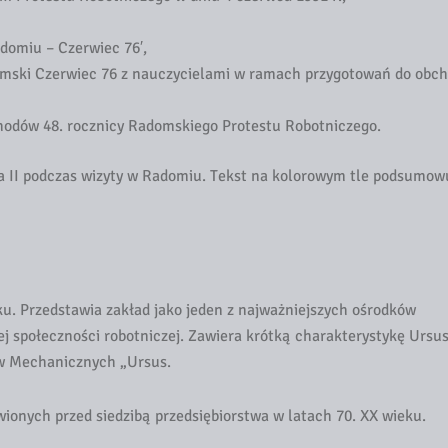
domiu – Czerwiec 76′,
domski Czerwiec 76 z nauczycielami w ramach przygotowań do obc
hodów 48. rocznicy Radomskiego Protestu Robotniczego.
a II podczas wizyty w Radomiu. Tekst na kolorowym tle podsumow
ku. Przedstawia zakład jako jeden z najważniejszych ośrodków
 społeczności robotniczej. Zawiera krótką charakterystykę Ursus
ów Mechanicznych „Ursus.
wionych przed siedzibą przedsiębiorstwa w latach 70. XX wieku.