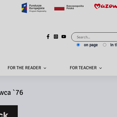
Search
for:
on page
in 
FOR THE READER
FOR TEACHER
wca `76