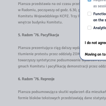
Required
Plansza przedstawia na osi czasu przebieg protestu ro
as sess
w Radomiu, począwszy od godz. 6.30, gdy rozpoczął si
Function
Komitetu Wojewódzkiego KCPZ. Trzy Ilustracje to arch
on the s
wnętrze budynku Komitetu.
Analytic
5. Radom ’76. Pacyfikacja
I do not agr
Plansza prezentująca ciąg dalszy wydarzeń na osi cza
tłumienie protestu przez oddziały ZOMO – do godz. 23.00
Moving on to 
towarzyszy syntetyczne podsumowanie wydarzeń 25 czer
gmach Komitetu i pacyfikację demonstracji przez od
6. Radom ’76. Represje
Plansza podsumowująca skutki wydarzeń dla mieszkańc
formie bloków tekstowych przedstawiają dane statysty