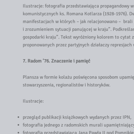
Ilustracje: fotografia przedstawiająca propagandowy wi
komunistycznych ks. Romana Kotlarza (1928-1976). Dw
manifestacjach w których – jak relacjonowano – brali u
i zrozumieniem sytuacji panującej w kraju”. Podkreślan
gospodarki kraju”. Tekst wyróżniony kolorem to cyta
proponowanych przez partyjnych działaczy represjac
7. Radom ’76. Znaczenie i pamięć
Plansza w formie kolażu poświęcona sposobom upami
stowarzyszenia, regionalistów i historyków.
Ilustracje:
przegląd publikacji książkowych wydanych przez IPN,
fotografia jednego z radomskich murali upamiętniający
fotografia przedstawiająca Jana Pawła II pod Pomniki